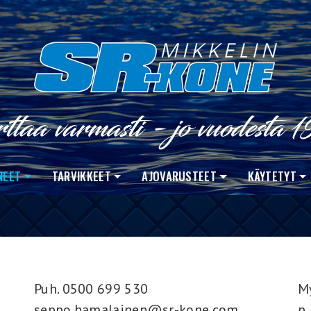
NEET
TARVIKKEET
AJOVARUSTEET
KÄYTETYT
Puh. 0500 699 530
M
seppo.hamalainen@sr-kone.com
p.