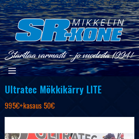
Skip
to
content
Ultratec Mökkikärry LITE
995€+kasaus 50€