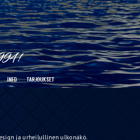
INFO
TARJOUKSET
sign ja urheilullinen ulkonäkö.