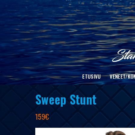
Skip
to
content
ETUSIVU
VENEET/KO
Sweep Stunt
159€