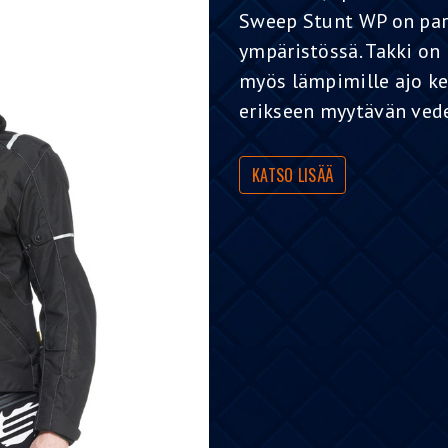
Sweep Stunt WP on pa
ympäristössä. Takki on
myös lämpimille ajo kel
erikseen myytävän ved
KATSO LISÄÄ