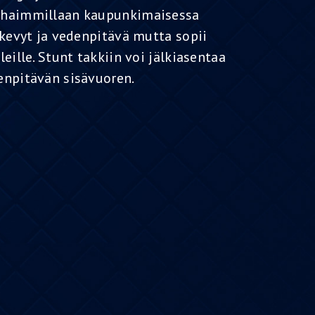
rhaimmillaan kaupunkimaisessa
 kevyt ja vedenpitävä mutta sopii
eille. Stunt takkiin voi jälkiasentaa
enpitävän sisävuoren.