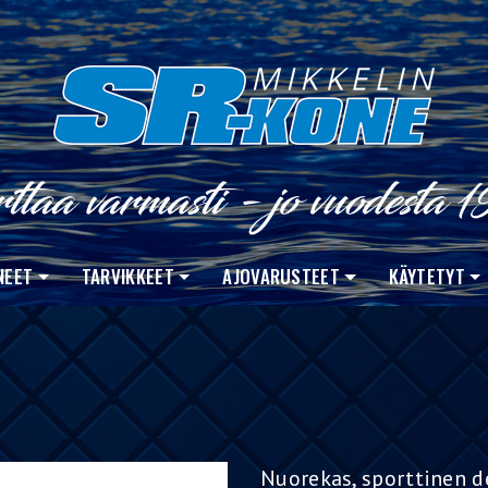
NEET
TARVIKKEET
AJOVARUSTEET
KÄYTETYT
Nuorekas, sporttinen de