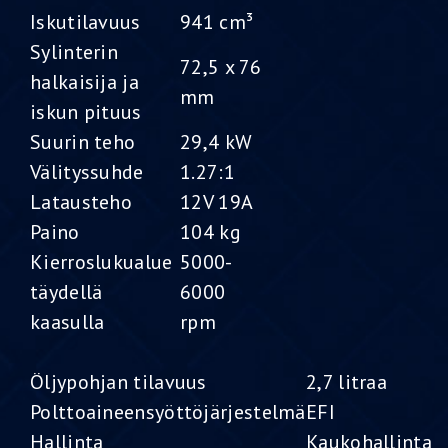
Iskutilavuus
941 cm³
Sylinterin
72,5 x 76
halkaisija ja
mm
iskun pituus
Suurin teho
29,4 kW
Välityssuhde
1.27:1
Latausteho
12V 19A
Paino
104 kg
Kierroslukualue
5000-
täydellä
6000
kaasulla
rpm
Öljypohjan tilavuus
2,7 litraa
Polttoaineensyöttöjärjestelmä
EFI
Hallinta
Kaukohallinta