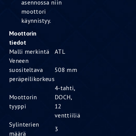
asennossa niin
moottori
käynnistyy.
Moottorin
tiedot
Malli merkintä
ATL
Veneen
suositeltava
508 mm
peräpeilikorkeus
4-tahti,
Moottorin
DOCH,
tyyppi
12
venttiiliä
Sylinterien
3
määrä