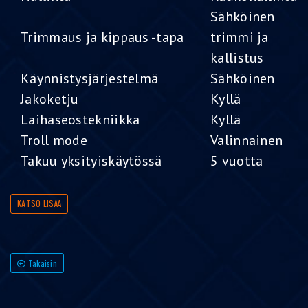
Sähköinen
Trimmaus ja kippaus -tapa
trimmi ja
kallistus
Käynnistysjärjestelmä
Sähköinen
Jakoketju
Kyllä
Laihaseostekniikka
Kyllä
Troll mode
Valinnainen
Takuu yksityiskäytössä
5 vuotta
KATSO LISÄÄ
Takaisin