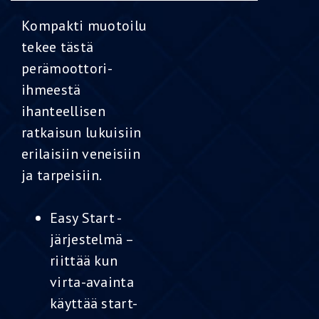
Kompakti muotoilu
tekee tästä
perämoottori-
ihmeestä
ihanteellisen
ratkaisun lukuisiin
erilaisiin veneisiin
ja tarpeisiin.
Easy Start -
järjestelmä –
riittää kun
virta-avainta
käyttää start-