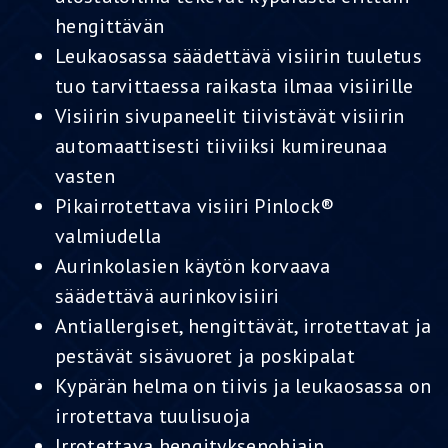
hengittävän
Leukaosassa säädettävä visiirin tuuletus
tuo tarvittaessa raikasta ilmaa visiirille
Visiirin sivupaneelit tiivistävät visiirin
automaattisesti tiiviiksi kumireunaa
vasten
Pikairrotettava visiiri Pinlock®
valmiudella
Aurinkolasien käytön korvaava
säädettävä aurinkovisiiri
Antiallergiset, hengittävät, irrotettavat ja
pestävät sisävuoret ja poskipalat
Kypärän helma on tiivis ja leukaosassa on
irrotettava tuulisuoja
Irrotettava hengityksenohjain