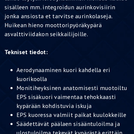
sisälleen mm. integroidun aurinkovisiirin
jonka ansiosta et tarvitse aurinkolaseja.
Huikean hieno moottoripyöräkypärä
asvalttiviidakon seikkailijoille.
Tekniset tiedot:
Aerodynaaminen kuori kahdella eri
kuorikoolla
Monitiheyksinen anatomisesti muotoiltu
EPS sisäkuori vaimentaa tehokkaasti
kypärään kohdistuvia iskuja
EPS kuoressa valmiit paikat kuulokkeille
Säädettävät päälaen sisääntuloilma ja
ulostuloilma tekevät kypärästä erittäin