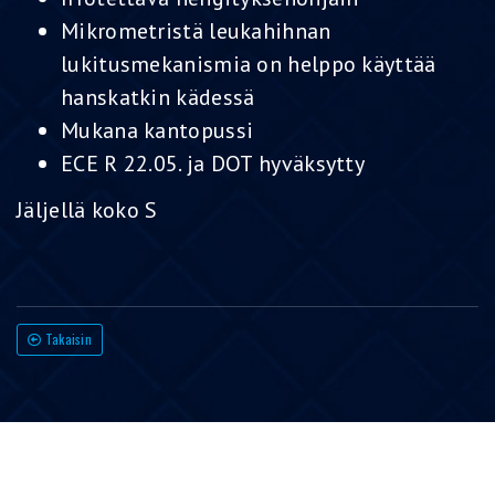
Mikrometristä leukahihnan
lukitusmekanismia on helppo käyttää
hanskatkin kädessä
Mukana kantopussi
ECE R 22.05. ja DOT hyväksytty
Jäljellä koko S
Takaisin