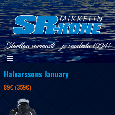
Skip
to
content
Halvarssons January
89€ (359€)