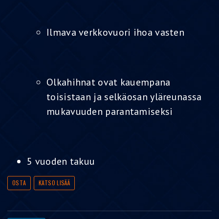
Ilmava verkkovuori ihoa vasten
Olkahihnat ovat kauempana
toisistaan ja selkäosan yläreunassa
mukavuuden parantamiseksi
5 vuoden takuu
OSTA
KATSO LISÄÄ