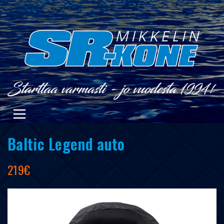
Skip
to
content
Baltic Legend auto
219€