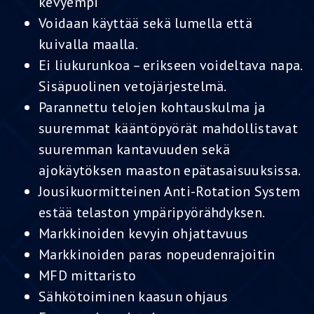
kevyempi
Voidaan käyttää sekä lumella että
kuivalla maalla.
Ei liukurunkoa – erikseen voideltava napa.
Sisäpuolinen vetojärjestelmä.
Parannettu telojen kohtauskulma ja
suuremmat kääntöpyörät mahdollistavat
suuremman kantavuuden sekä
ajokäytöksen maaston epätasaisuuksissa.
Jousikuormitteinen Anti-Rotation System
estää telaston ympäripyörähdyksen.
Markkinoiden kevyin ohjattavuus
Markkinoiden paras nopeudenrajoitin
MFD mittaristo
Sähkötoiminen kaasun ohjaus