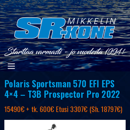
Skip
to
content
Polaris Sportsman 570 EFI EPS
4×4 – T3B Prospector Pro 2022
15490€ + tk. 600€ Etusi 3307€ (Sh. 18797€)