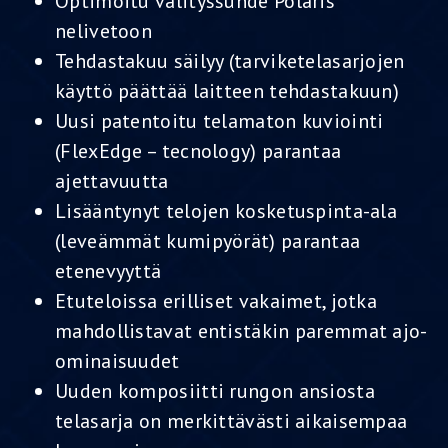
Optimoitu välityssuhde Polaris
nelivetoon
Tehdastakuu säilyy (tarviketelasarjojen
käyttö päättää laitteen tehdastakuun)
Uusi patentoitu telamaton kuviointi
(FlexEdge – tecnology) parantaa
ajettavuutta
Lisääntynyt telojen kosketuspinta-ala
(leveämmät kumipyörät) parantaa
etenevyyttä
Etuteloissa erilliset vakaimet, jotka
mahdollistavat entistäkin paremmat ajo-
ominaisuudet
Uuden komposiitti rungon ansiosta
telasarja on merkittävästi aikaisempaa