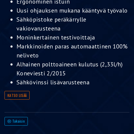
Ergonominen istuin
Uusi ohjauksen mukana kääntyvä työvalo
Sähköpistoke peräkärrylle
vakiovarusteena
Moninkertainen testivoittaja
Markkinoiden paras automaattinen 100%
neliveto
Alhainen polttoaineen kulutus (2,33l/h)
Koneviesti 2/2015
Sähkövinssi lisävarusteena
KATSO LISÄÄ
Takaisin